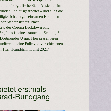
 miteinander in eine Kooperation
urden fotografische Stadt Ansichten im
funden und ausgearbeitet – und auch die
eiligte sich am gemeinsamen Erkunden
über Stadtansichten. Nach
derte der Corona Lockdown eine
rgebnis ist eine spannende Zeitung. Sie
m Dortmunder U aus. Hier präsentieren
tudierende eine Fülle von verschiedenen
m Titel
„Rundgang Kunst 2021“
.
ietet erstmals
-Grad-Rundgang