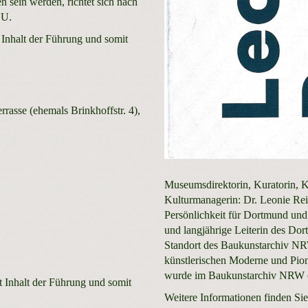
 sein werden, richtet sich nach
 U.
 Inhalt der Führung und somit
asse (ehemals Brinkhoffstr. 4),
Museumsdirektorin, Kuratorin, Ku
Kulturmanagerin: Dr. Leonie Re
Persönlichkeit für Dortmund und
und langjährige Leiterin des D
Standort des Baukunstarchiv NRW
künstlerischen Moderne und Pion
wurde im Baukunstarchiv NRW ei
t Inhalt der Führung und somit
Weitere Informationen finden Si