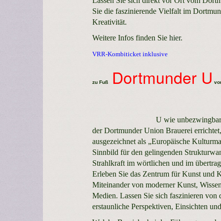
Lassen Sie sich direkt vor Ort vom Dort
Sie die faszinierende Vielfalt im Dortm
Kreativität.
Weitere Infos finden Sie
hier
.
VRR-Kombiticket inklusive
Dortmunder U
zu Fuß
vom
U wie unbezwingbar:
der Dortmunder Union Brauerei errichtet,
ausgezeichnet als „Europäische Kulturma
Sinnbild für den gelingenden Strukturwa
Strahlkraft im wörtlichen und im übertrag
Erleben Sie das Zentrum für Kunst und Kr
Miteinander von moderner Kunst, Wissens
Medien. Lassen Sie sich faszinieren von
erstaunliche Perspektiven, Einsichten und