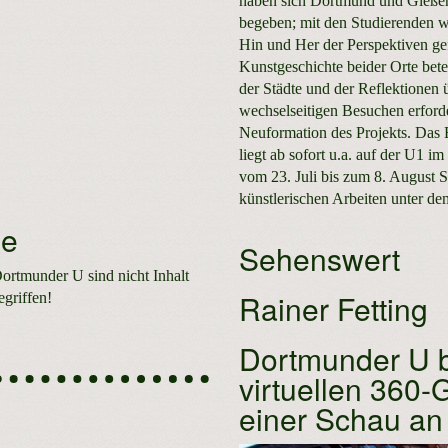
haben sich Dortmund und Gießen
begeben; mit den Studierenden w
Hin und Her der Perspektiven ge
Kunstgeschichte beider Orte bet
der Städte und der Reflektionen 
wechselseitigen Besuchen erfor
Neuformation des Projekts. Das E
liegt ab sofort u.a. auf der U1 i
vom 23. Juli bis zum 8. August S
künstlerischen Arbeiten unter de
se
Sehenswert
ortmunder U sind nicht Inhalt
Rainer Fetting
egriffen!
Dortmunder U b
virtuellen 360
einer Schau an