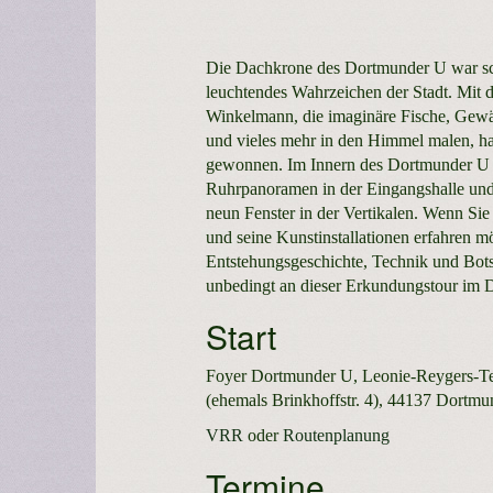
Die Dachkrone des Dortmunder U war sc
leuchtendes Wahrzeichen der Stadt. Mit 
Winkelmann, die imaginäre Fische, Gewä
und vieles mehr in den Himmel malen, hat
gewonnen. Im Innern des Dortmunder U b
Ruhrpanoramen in der Eingangshalle und
neun Fenster in der Vertikalen. Wenn S
und seine Kunstinstallationen erfahren 
Entstehungsgeschichte, Technik und Botsc
unbedingt an dieser Erkundungstour im 
Start
Foyer Dortmunder U, Leonie-Reygers-Te
(ehemals Brinkhoffstr. 4), 44137 Dortmu
VRR
oder
Routenplanung
Termine