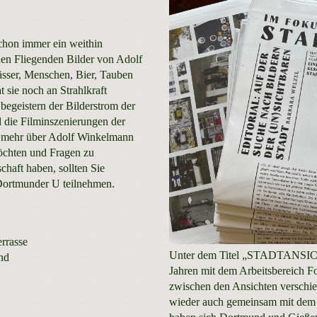
hon immer ein weithin
den Fliegenden Bilder von Adolf
sser, Menschen, Bier, Tauben
 sie noch an Strahlkraft
egeistern der Bilderstrom der
 die Filminszenierungen der
ie mehr über Adolf Winkelmann
möchten und Fragen zu
haft haben, sollten Sie
Dortmunder U teilnehmen.
rrasse
Unter dem Titel „STADTANSICHTE
nd
Jahren mit dem Arbeitsbereich 
zwischen den Ansichten verschie
wieder auch gemeinsam mit dem A