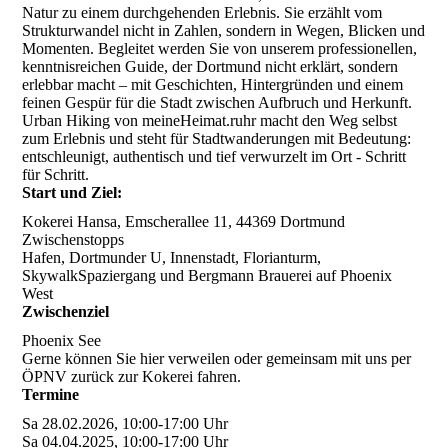
Natur zu einem durchgehenden Erlebnis. Sie erzählt vom
Strukturwandel nicht in Zahlen, sondern in Wegen, Blicken und
Momenten. Begleitet werden Sie von unserem professionellen,
kenntnisreichen Guide, der Dortmund nicht erklärt, sondern
erlebbar macht – mit Geschichten, Hintergründen und einem
feinen Gespür für die Stadt zwischen Aufbruch und Herkunft.
Urban Hiking von meineHeimat.ruhr macht den Weg selbst
zum Erlebnis und steht für Stadtwanderungen mit Bedeutung:
entschleunigt, authentisch und tief verwurzelt im Ort - Schritt
für Schritt.
Start und Ziel:
Kokerei Hansa, Emscherallee 11, 44369 Dortmund
Zwischenstopps
Hafen, Dortmunder U, Innenstadt, Florianturm,
SkywalkSpaziergang und Bergmann Brauerei auf Phoenix
West
Zwischenziel
Phoenix See
Gerne können Sie hier verweilen oder gemeinsam mit uns per
ÖPNV zurück zur Kokerei fahren.
Termine
Sa 28.02.2026, 10:00-17:00 Uhr
Sa 04.04.2025, 10:00-17:00 Uhr