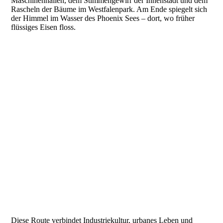
Maschinenhallen, dem Stimmengewirr der Innenstadt und dem
Rascheln der Bäume im Westfalenpark. Am Ende spiegelt sich
der Himmel im Wasser des Phoenix Sees – dort, wo früher
flüssiges Eisen floss.
Kokerei Hansa IMG_7018
Murals am Speicher 100 in schönem Sonnenlicht IMG_2777
(002)
Pauluskirche Brinkhoff Werbung IMG_7200 (002)
Bunker Blücherpark IMG_7210 (002)
Bauhausvilla IMG_7156 (002)
Brückenelement Dortmunder U unscharf IMG_7302 (002)
IMG_1479 Dahlie mit Fernsehturm
Skywalk aus Raum Phoenix des Lumieres IMG_9823
2025-07-28 Phoenix See Hafen nach dem Regener IMG_0628
(002)
Diese Route verbindet Industriekultur, urbanes Leben und